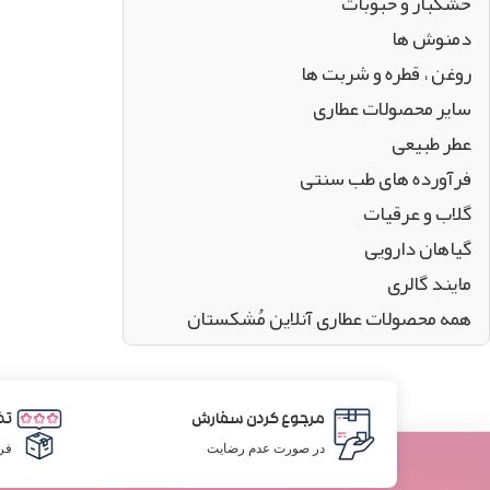
خشکبار و حبوبات
دمنوش ها
روغن ، قطره و شربت ها
سایر محصولات عطاری
عطر طبیعی
فرآورده های طب سنتی
گلاب و عرقیات
گیاهان دارویی
مایند گالری
همه محصولات عطاری آنلاین مُشکستان
مرجوع کردن سفارش
تض
در صورت عدم رضایت
فر