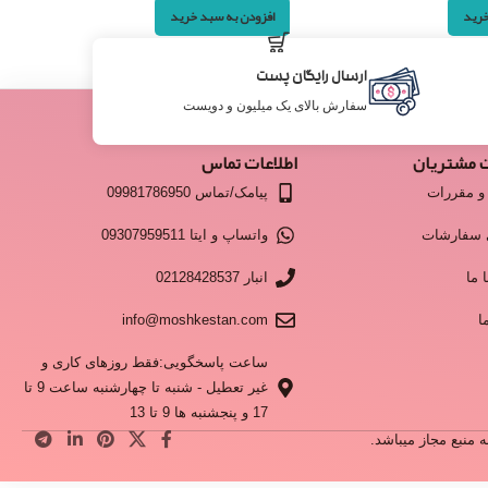
خرید
افزودن به سبد خرید
ارسال رایگان پست
سفارش بالای یک میلیون و دویست
 مشتریان
اطلاعات تماس
و مقررات
پیامک/تماس 09981786950
 سفارشات
واتساپ و ایتا 09307959511
 ما
انبار 02128428537
ا
info@moshkestan.com
ساعت پاسخگویی:فقط روزهای کاری و
غیر تعطیل - شنبه تا چهارشنبه ساعت 9 تا
17 و پنجشنبه ها 9 تا 13
منبع مجاز میباشد.