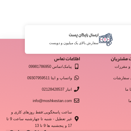
ارسال رایگان پست
سفارش بالای یک میلیون و دویست
 مشتریان
اطلاعات تماس
و مقررات
پیامک/تماس 09981786950
 سفارشات
واتساپ و ایتا 09307959511
 ما
انبار 02128428537
ا
info@moshkestan.com
ساعت پاسخگویی:فقط روزهای کاری و
غیر تعطیل - شنبه تا چهارشنبه ساعت 9 تا
17 و پنجشنبه ها 9 تا 13