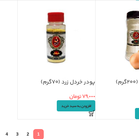
)
پودر خردل زرد (۷۰گرم)
۷۹,۰۰۰
تومان
افزودن به سبد خرید
4
3
2
1