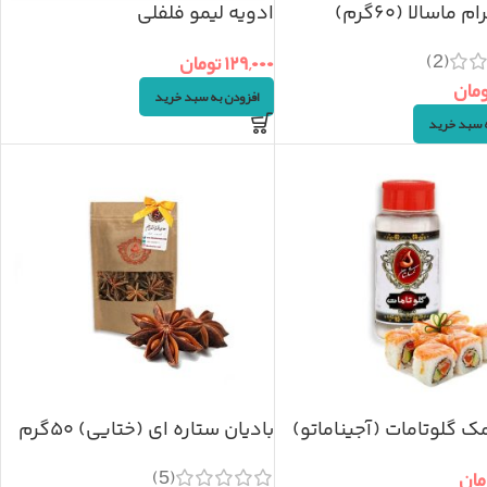
 ماسالا (۶۰گرم)
ادویه لیمو فلفلی
(2)
۱۲۹,۰۰۰
تومان
ومان
افزودن به سبد خرید
ه سبد خرید
ک گلوتامات (آجیناماتو)
بادیان ستاره ای (ختایی) ۵۰گرم
(5)
مان