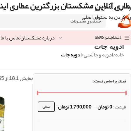
طاری آنلاین مشکستان بزرگترین عطاری اینت
رد کردن به ناوبری
رد کردن به محتوای اصلی
درباره مشکستان
تماس با ما
ا
دسته‌بندی کالاها
ادویه جات
خانه
/
ادویه و چاشنی
/
ادویه جات
نمایش 1–18 از 65 نتیجه
فیلتر براساس قیمت:
قيمت:
0 تومان
—
1,790,000 تومان
صافی