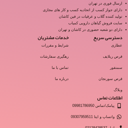
ارسال فوری در تهران
دارای جواز کسب از اتحادیه کسب و کار های مجازی
تولید کننده گلاب و عرقیات در فین کاشان
سایت فروش گیاهان دارویی کمیاب
دارای دو شعبه حضوری در کاشان و تهران
دسترسی سریع
خدمات مشتریان
عطاری
شرایط و مقررات
قرص ریلایف
رهگیری سفارشات
سمنقور
تماس با ما
قرص سورنجان
درباره ما
وبلاگ
اطلاعات تماس
پیامک/تماس 09981786950
واتساپ و ایتا 09307959511
انبار 02128428537