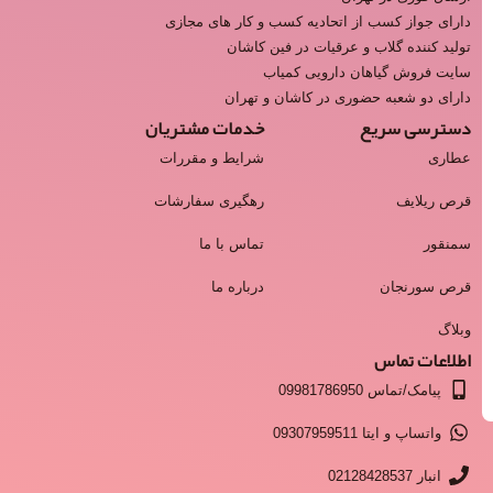
دارای جواز کسب از اتحادیه کسب و کار های مجازی
تولید کننده گلاب و عرقیات در فین کاشان
سایت فروش گیاهان دارویی کمیاب
دارای دو شعبه حضوری در کاشان و تهران
دسترسی سریع
خدمات مشتریان
عطاری
شرایط و مقررات
قرص ریلایف
رهگیری سفارشات
سمنقور
تماس با ما
قرص سورنجان
درباره ما
وبلاگ
اطلاعات تماس
پیامک/تماس 09981786950
واتساپ و ایتا 09307959511
انبار 02128428537