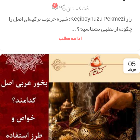
0
مُشکستان
راز Keçiboynuzu Pekmezi؛ شیره خرنوب ترکیه‌ای اصل را
چگونه از تقلبی بشناسیم؟ ...
ادامه مطلب
05
مرداد