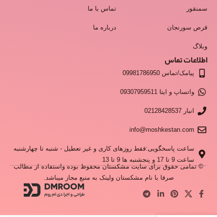
سمنقور
تماس با ما
قرص سورنجان
درباره ما
وبلاگ
اطلاعات تماس
پیامک/تماس 09981786950
واتساپ و ایتا 09307959511
انبار 02128428537
info@moshkestan.com
ساعت پاسخگویی:فقط روزهای کاری و غیر تعطیل - شنبه تا چهارشنبه
ساعت 9 تا 17 و پنجشنبه ها 9 تا 13
© تمامی حقوق برای سایت مشکستان محفوظ بوده واستفاده از مطالب
صرفا با نام مشکستان ولینک به منبع مجاز میباشد.