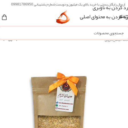
ارسال رایگان پستی با خرید بالای یک میلیون و دویست
شماره پشتیبانی 09981786950
رد کردن به ناوبری
رد کردن به محتوای اصلی
منو
خانه
/
گیاهان دارویی