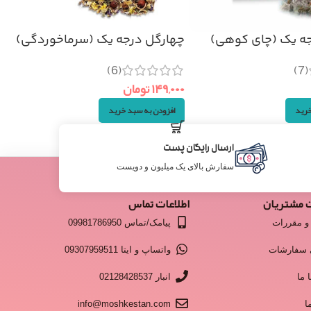
جه یک (چای کوهی)
چهارگل درجه یک (سرماخوردگی)
۱۰۰گرم
(6)
(7)
۱۴۹,۰۰۰
تومان
خرید
افزودن به سبد خرید
ارسال رایگان پست
سفارش بالای یک میلیون و دویست
 مشتریان
اطلاعات تماس
و مقررات
پیامک/تماس 09981786950
 سفارشات
واتساپ و ایتا 09307959511
 ما
انبار 02128428537
ا
info@moshkestan.com