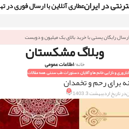
رنتی در ایران
عطاری آنلاین با ارسال فوری در ته
رسال رایگان پستی با خرید بالای یک میلیون و دویست
وبلاگ مشکستان
خانه
/
اطلاعات عمومی
باروری و نازایی خانم ها و آقایان
,
دستورات طب سنتی
,
همه مقالات
ه برای رحم و تخمدان
0
ن
در تاریخ اردیبهشت 3, 1403