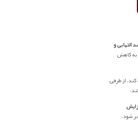
د التهابی و
 به کاهش
ند. از طرفی،
ند.
زایش
ر شود.