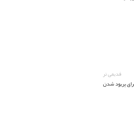
قدیمی تر
رای پریود شدن