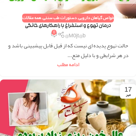
خواص گیاهان دارویی
,
دستورات طب سنتی
,
همه مقالات
درمان تهوع و استفراغ با راهکارهای خانگی
0
M0jt@b@
حالت تهوع پدیده ای نیست که از قبل قابل پیشبینی باشد و
در هر شرایطی و با دلیل متع...
ادامه مطلب
17
مهر