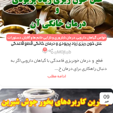
خواص گیاهان دارویی
,
درمان ناباروری و نازایی خانم ها و آقایان
,
دستورات
طب سنتی
,
همه مقالات
علل خون ریزی زیاد پریودی و درمان خانگی قطع قاعدگی
0
M0jt@b@
قطع و درمان خونریزی قاعدگی با گیاهان دارویی اگر به
دنبال راهکاری برای درمان خ...
ادامه مطلب
09
مهر