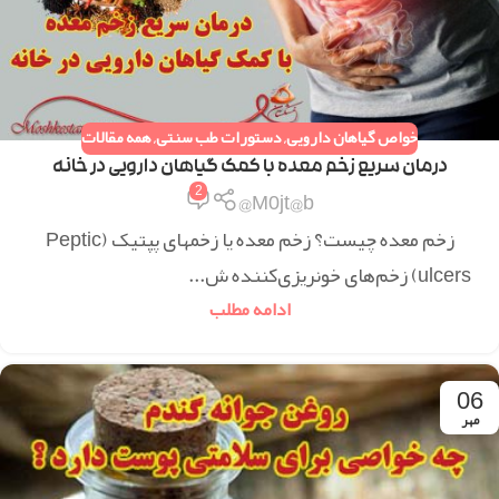
خواص گیاهان دارویی
,
دستورات طب سنتی
,
همه مقالات
درمان سریع زخم معده با کمک گیاهان دارویی در خانه
2
M0jt@b@
زخم معده چیست؟ زخم معده یا زخمهای پپتیک (Peptic
ulcers) زخم‌های خونریزی‌کننده ش...
ادامه مطلب
06
مهر