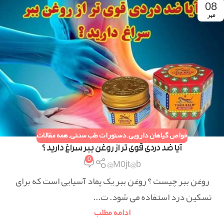
08
مهر
خواص گیاهان دارویی
,
دستورات طب سنتی
,
همه مقالات
آیا ضد دردی قوی تر از روغن ببر سراغ دارید ؟
0
M0jt@b@
روغن ببر چیست ؟ روغن ببر یک پماد آسیایی است که برای
تسکین درد استفاده می شود. ت...
ادامه مطلب