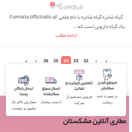
0
M0jt@b@
گیاه شاتره گیاه شاتره با نام علمی 🌿 Fumaria officinalis
یک گیاه دارویی است که...
ادامه مطلب
»
›
26
25
24
23
22
‹
«
مرجوع کردن
تضمین کیفیت و
سفارش
ارسال سریع
ارسال رایگان
اصالت
سفارشات
پست
در صورت عدم
فروش مستقیم از
با پست پیشتاز
سفارش بالای یک
رضایت
شرکت
میلیون و دویست
عطاری آنلاین مشکستان