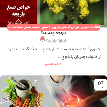
اطلاعات عمومی
,
خواص گیاهان دارویی
,
دستورات طب سنتی
,
همه مقالات
باریجه چیست؟
0
M0jt@b@
داروی گیاه باریجه چیست ؟ باریجه چیست؟ ، گیاهی خودرو
از خانواده چتریان با نام ع...
ادامه مطلب
07
مهر