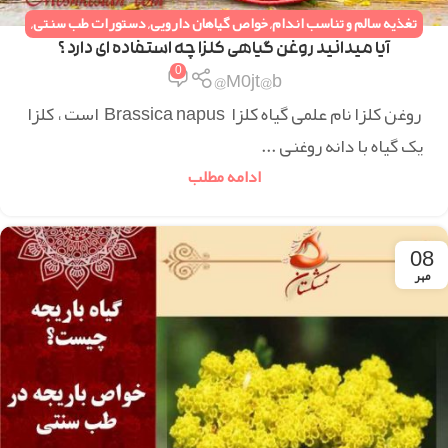
تغذیه سالم و تناسب اندام
,
خواص گیاهان دارویی
,
دستورات طب سنتی
,
همه مقالات
آیا میدانید روغن گیاهی کلزا چه استفاده ای دارد ؟
0
M0jt@b@
روغن کلزا نام علمی گیاه کلزا Brassica napus است ، کلزا
یک گیاه با دانه روغنی ...
ادامه مطلب
08
مهر