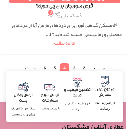
قرص سورنجان برای چی خوبه؟
0
مُشکستان
🌿مسکن گیاهی قوی برای دردهای مزمن آیا از دردهای
مفصلی و رماتیسمی خسته شده‌اید؟ ا...
ادامه مطلب
»
›
6
5
4
3
2
‹
«
مرجوع کردن
تضمین کیفیت و
سفارش
ارسال سریع
ارسال رایگان
اصالت
سفارشات
پست
در صورت عدم
فروش مستقیم از
با پست پیشتاز
سفارش بالای یک
رضایت
شرکت
میلیون و دویست
عطاری آنلاین مشکستان