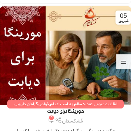
05
شهریور
اطلاعات عمومی
,
تغذیه سالم و تناسب اندام
,
خواص گیاهان دارویی
,
دستورات طب سنتی
,
همه مقالات
مورینگا برای دیابت
0
مُشکستان
چگونه مورینگا این گیاه معجزه‌آسا قند خون را کنترل