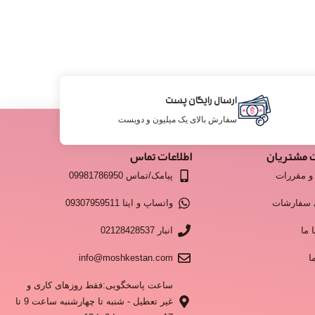
ارسال رایگان پست
سفارش بالای یک میلیون و دویست
 مشتریان
اطلاعات تماس
و مقررات
پیامک/تماس 09981786950
 سفارشات
واتساپ و ایتا 09307959511
 ما
انبار 02128428537
ا
info@moshkestan.com
ساعت پاسخگویی:فقط روزهای کاری و
غیر تعطیل - شنبه تا چهارشنبه ساعت 9 تا