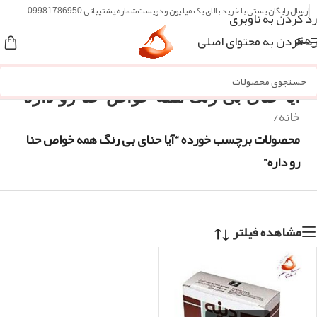
ارسال رایگان پستی با خرید بالای یک میلیون و دویست
شماره پشتیبانی 09981786950
رد کردن به ناوبری
رد کردن به محتوای اصلی
منو
آیا حنای بی رنگ همه خواص حنا رو داره
خانه
/
محصولات برچسب خورده “آیا حنای بی رنگ همه خواص حنا
رو داره”
مشاهده فیلتر