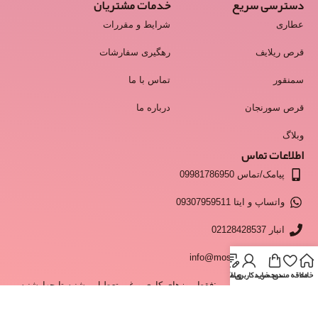
دسترسی سریع
خدمات مشتریان
عطاری
شرایط و مقررات
قرص ریلایف
رهگیری سفارشات
سمنقور
تماس با ما
قرص سورنجان
درباره ما
وبلاگ
اطلاعات تماس
پیامک/تماس 09981786950
واتساپ و ایتا 09307959511
انبار 02128428537
info@moshkestan.com
خانه
علاقه مندی
سبد خرید
وبلاگ
حساب کاربری من
ساعت پاسخگویی:فقط روزهای کاری و غیر تعطیل - شنبه تا چهارشنبه
ساعت 9 تا 17 و پنجشنبه ها 9 تا 13
© تمامی حقوق برای سایت مشکستان محفوظ بوده واستفاده از مطالب