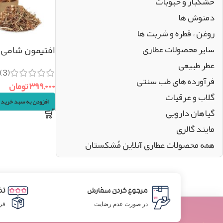
خشکبار و حبوبات
دمنوش ها
روغن ، قطره و شربت ها
سایر محصولات عطاری
افتیمون شامی اصل 
عطر طبیعی
(3)
فرآورده های طب سنتی
۳۹۹,۰۰۰
تومان
گلاب و عرقیات
افزودن به سبد خرید
گیاهان دارویی
مایند گالری
همه محصولات عطاری آنلاین مُشکستان
مرجوع کردن سفارش
تض
در صورت عدم رضایت
فر