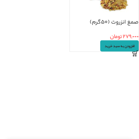
صمغ انزروت (۵۰گرم)
۲۷۹,۰۰۰
تومان
افزودن به سبد خرید