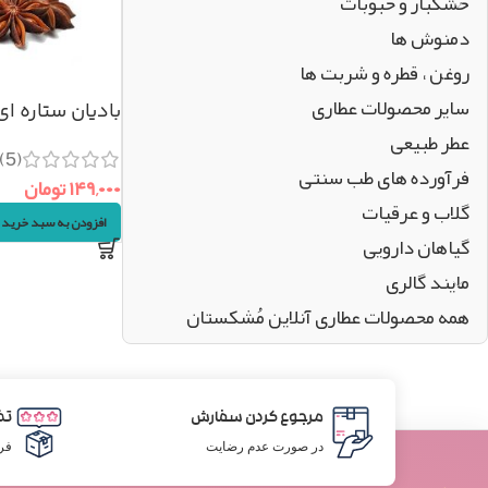
خشکبار و حبوبات
دمنوش ها
روغن ، قطره و شربت ها
سایر محصولات عطاری
بادیان ستاره ای (خ
عطر طبیعی
(5)
فرآورده های طب سنتی
۱۴۹,۰۰۰
تومان
گلاب و عرقیات
افزودن به سبد خرید
گیاهان دارویی
مایند گالری
همه محصولات عطاری آنلاین مُشکستان
مرجوع کردن سفارش
تض
در صورت عدم رضایت
فر