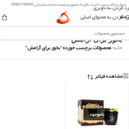
ارسال رایگان پستی با خرید بالای یک میلیون و دویست
شماره پشتیبانی 09981786950
رد کردن به ناوبری
رد کردن به محتوای اصلی
منو
بخور برای آرامش
خانه
/
محصولات برچسب خورده “بخور برای آرامش”
مشاهده فیلتر