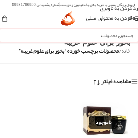
ارسال رایگان پستی با خرید بالای یک میلیون و دویست
شماره پشتیبانی 09981786950
رد کردن به ناوبری
رد کردن به محتوای اصلی
منو
بخور برای علوم غریبه
خانه
/
محصولات برچسب خورده “بخور برای علوم غریبه”
مشاهده فیلتر