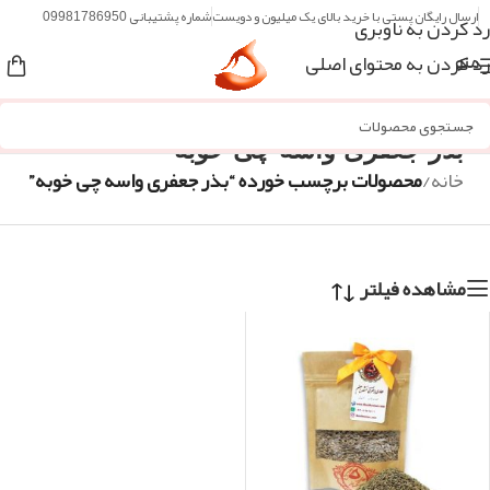
ارسال رایگان پستی با خرید بالای یک میلیون و دویست
شماره پشتیبانی 09981786950
رد کردن به ناوبری
رد کردن به محتوای اصلی
منو
بذر جعفری واسه چی خوبه
خانه
/
محصولات برچسب خورده “بذر جعفری واسه چی خوبه”
مشاهده فیلتر