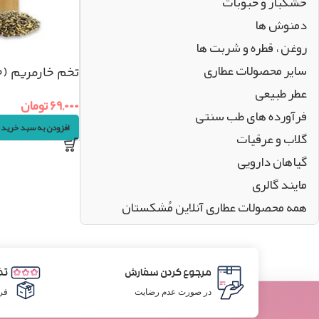
خشکبار و حبوبات
دمنوش ها
روغن ، قطره و شربت ها
سایر محصولات عطاری
تخم خارمریم (۵۰گرم)
عطر طبیعی
۶۹,۰۰۰
تومان
فرآورده های طب سنتی
افزودن به سبد خرید
گلاب و عرقیات
گیاهان دارویی
مایند گالری
همه محصولات عطاری آنلاین مُشکستان
مرجوع کردن سفارش
تض
در صورت عدم رضایت
فر