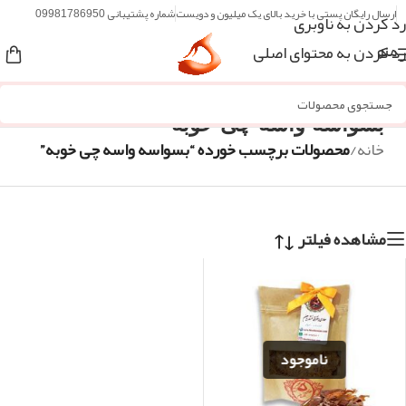
ارسال رایگان پستی با خرید بالای یک میلیون و دویست
شماره پشتیبانی 09981786950
رد کردن به ناوبری
رد کردن به محتوای اصلی
منو
بسواسه واسه چی خوبه
خانه
/
محصولات برچسب خورده “بسواسه واسه چی خوبه”
مشاهده فیلتر