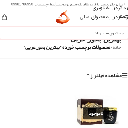
ارسال رایگان پستی با خرید بالای یک میلیون و دویست
شماره پشتیبانی 09981786950
رد کردن به ناوبری
رد کردن به محتوای اصلی
منو
بهترین بخور عربی
خانه
/
محصولات برچسب خورده “بهترین بخور عربی”
مشاهده فیلتر