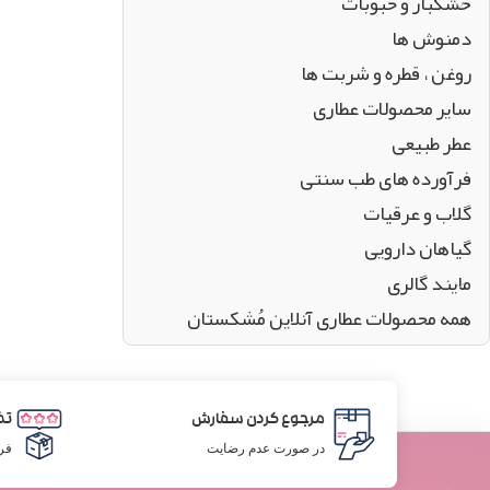
خشکبار و حبوبات
دمنوش ها
روغن ، قطره و شربت ها
سایر محصولات عطاری
عطر طبیعی
فرآورده های طب سنتی
گلاب و عرقیات
گیاهان دارویی
مایند گالری
همه محصولات عطاری آنلاین مُشکستان
مرجوع کردن سفارش
تض
در صورت عدم رضایت
فر