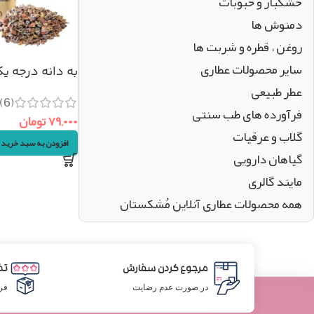
خشکبار و حبوبات
دمنوش ها
روغن ، قطره و شربت ها
سایر محصولات عطاری
به دانه درجه یک (۲۵گ
عطر طبیعی
(6)
فرآورده های طب سنتی
۷۹,۰۰۰
تومان
گلاب و عرقیات
افزودن به سبد خرید
گیاهان دارویی
مایند گالری
همه محصولات عطاری آنلاین مُشکستان
مرجوع کردن سفارش
تض
در صورت عدم رضایت
فر