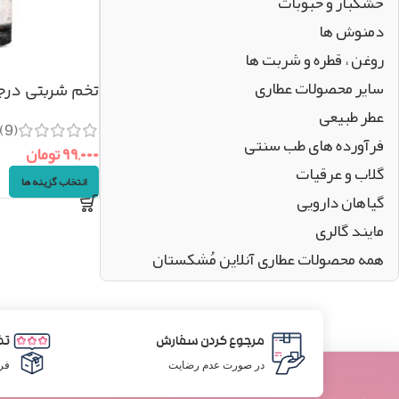
خشکبار و حبوبات
دمنوش ها
روغن ، قطره و شربت ها
سایر محصولات عطاری
تخم شربتی درجه یک 
عطر طبیعی
(9)
فرآورده های طب سنتی
۹۹,۰۰۰
تومان
گلاب و عرقیات
انتخاب گزینه ها
گیاهان دارویی
مایند گالری
همه محصولات عطاری آنلاین مُشکستان
مرجوع کردن سفارش
تض
در صورت عدم رضایت
فر