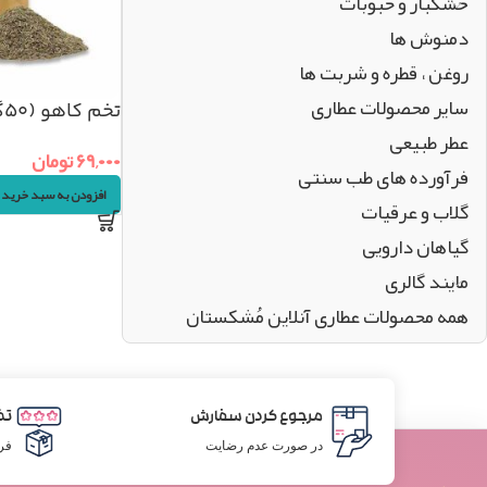
خشکبار و حبوبات
دمنوش ها
روغن ، قطره و شربت ها
سایر محصولات عطاری
تخم کاهو (۵۰گرم)
عطر طبیعی
۶۹,۰۰۰
تومان
فرآورده های طب سنتی
افزودن به سبد خرید
گلاب و عرقیات
گیاهان دارویی
مایند گالری
همه محصولات عطاری آنلاین مُشکستان
مرجوع کردن سفارش
تض
در صورت عدم رضایت
فر