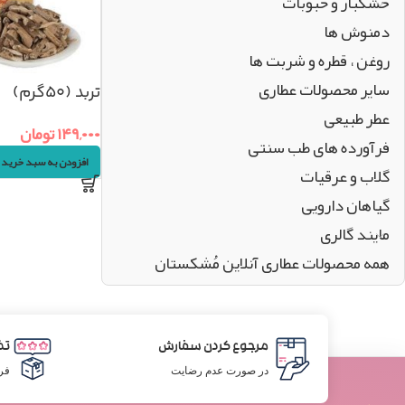
خشکبار و حبوبات
دمنوش ها
روغن ، قطره و شربت ها
سایر محصولات عطاری
تربد (۵۰گرم)
عطر طبیعی
۱۴۹,۰۰۰
تومان
فرآورده های طب سنتی
افزودن به سبد خرید
گلاب و عرقیات
گیاهان دارویی
مایند گالری
همه محصولات عطاری آنلاین مُشکستان
مرجوع کردن سفارش
تض
در صورت عدم رضایت
فر