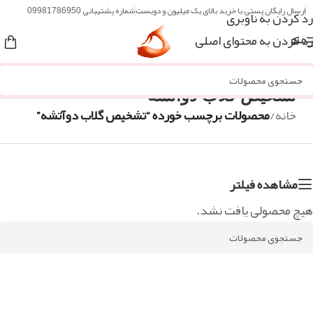
ارسال رایگان پستی با خرید بالای یک میلیون و دویست
شماره پشتیبانی 09981786950
رد کردن به ناوبری
رد کردن به محتوای اصلی
منو
تشخیص گلاب دوآتشه
خانه
/
محصولات برچسب خورده “تشخیص گلاب دوآتشه”
مشاهده فیلتر
هیچ محصولی یافت نشد.