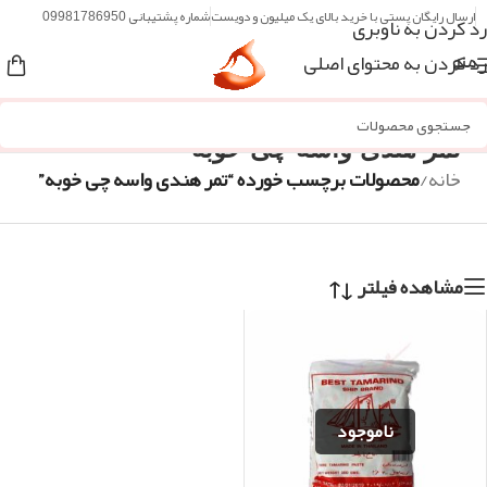
ارسال رایگان پستی با خرید بالای یک میلیون و دویست
شماره پشتیبانی 09981786950
رد کردن به ناوبری
رد کردن به محتوای اصلی
منو
تمر هندی واسه چی خوبه
خانه
/
محصولات برچسب خورده “تمر هندی واسه چی خوبه”
مشاهده فیلتر