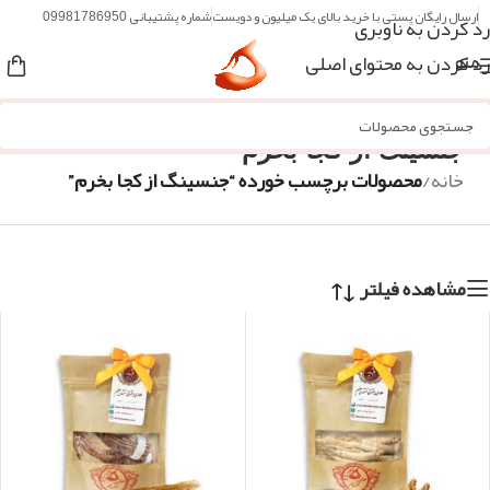
ارسال رایگان پستی با خرید بالای یک میلیون و دویست
شماره پشتیبانی 09981786950
رد کردن به ناوبری
رد کردن به محتوای اصلی
منو
جنسینگ از کجا بخرم
خانه
/
محصولات برچسب خورده “جنسینگ از کجا بخرم”
مشاهده فیلتر