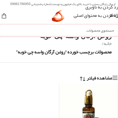
ارسال رایگان پستی با خرید بالای یک میلیون و دویست
شماره پشتیبانی 09981786950
رد کردن به ناوبری
رد کردن به محتوای اصلی
منو
روغن آرگان واسه چی خوبه
خانه
/
محصولات برچسب خورده “روغن آرگان واسه چی خوبه”
مشاهده فیلتر