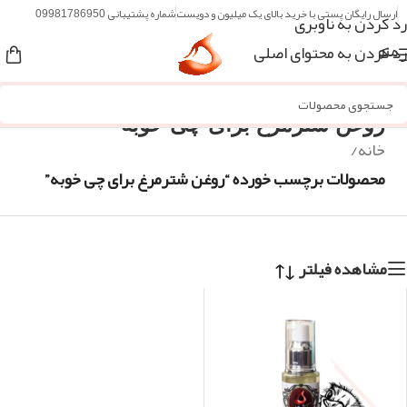
ارسال رایگان پستی با خرید بالای یک میلیون و دویست
شماره پشتیبانی 09981786950
رد کردن به ناوبری
رد کردن به محتوای اصلی
منو
روغن شترمرغ برای چی خوبه
خانه
/
محصولات برچسب خورده “روغن شترمرغ برای چی خوبه”
مشاهده فیلتر