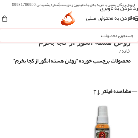
ارسال رایگان پستی با خرید بالای یک میلیون و دویست
شماره پشتیبانی 09981786950
رد کردن به ناوبری
رد کردن به محتوای اصلی
منو
روغن هسته انگور از کجا بخرم
خانه
/
محصولات برچسب خورده “روغن هسته انگور از کجا بخرم”
مشاهده فیلتر