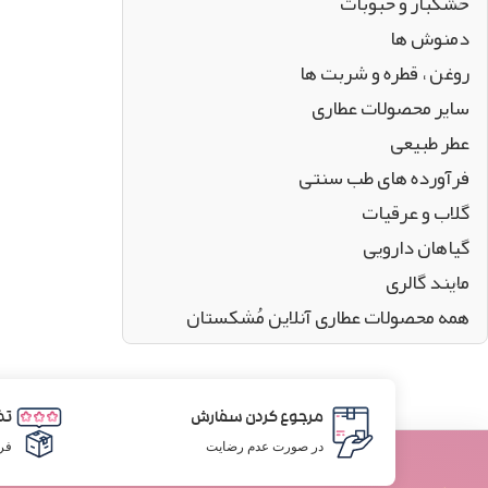
خشکبار و حبوبات
دمنوش ها
روغن ، قطره و شربت ها
سایر محصولات عطاری
عطر طبیعی
فرآورده های طب سنتی
گلاب و عرقیات
گیاهان دارویی
مایند گالری
همه محصولات عطاری آنلاین مُشکستان
مرجوع کردن سفارش
تض
در صورت عدم رضایت
فر