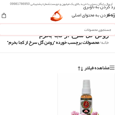
ارسال رایگان پستی با خرید بالای یک میلیون و دویست
شماره پشتیبانی 09981786950
رد کردن به ناوبری
رد کردن به محتوای اصلی
منو
روغن گل سرخ از کجا بخرم
خانه
/
محصولات برچسب خورده “روغن گل سرخ از کجا بخرم”
مشاهده فیلتر