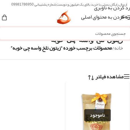
ارسال رایگان پستی با خرید بالای یک میلیون و دویست
شماره پشتیبانی 09981786950
رد کردن به ناوبری
رد کردن به محتوای اصلی
منو
زیتون تلخ واسه چی خوبه
خانه
/
محصولات برچسب خورده “زیتون تلخ واسه چی خوبه”
مشاهده فیلتر