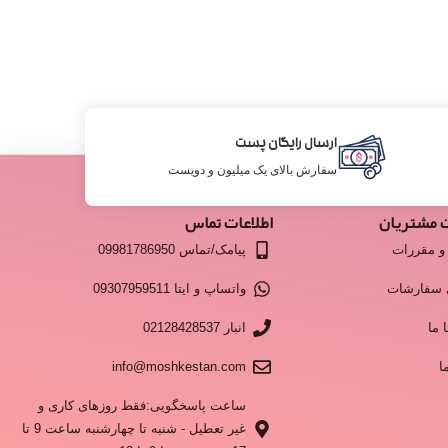
ارسال رایگان پست
سفارش بالای یک میلیون و دویست
 مشتریان
اطلاعات تماس
و مقررات
پیامک/تماس 09981786950
 سفارشات
واتساپ و ایتا 09307959511
 ما
انبار 02128428537
ا
info@moshkestan.com
ساعت پاسخگویی:فقط روزهای کاری و
غیر تعطیل - شنبه تا چهارشنبه ساعت 9 تا