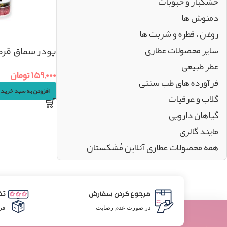
خشکبار و حبوبات
دمنوش ها
روغن ، قطره و شربت ها
سایر محصولات عطاری
پودر سماق قرمز اعلا
عطر طبیعی
۱۵۹,۰۰۰
تومان
فرآورده های طب سنتی
افزودن به سبد خرید
گلاب و عرقیات
گیاهان دارویی
مایند گالری
همه محصولات عطاری آنلاین مُشکستان
مرجوع کردن سفارش
تض
در صورت عدم رضایت
فر