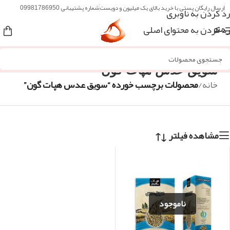
ارسال رایگان پستی با خرید بالای یک میلیون و دویست
شماره پشتیبانی 09981786950
رد کردن به ناوبری
رد کردن به محتوای اصلی
منو
سویق عدس هپات گون
خانه
/
محصولات برچسب خورده “سویق عدس هپات گون”
مشاهده فیلتر