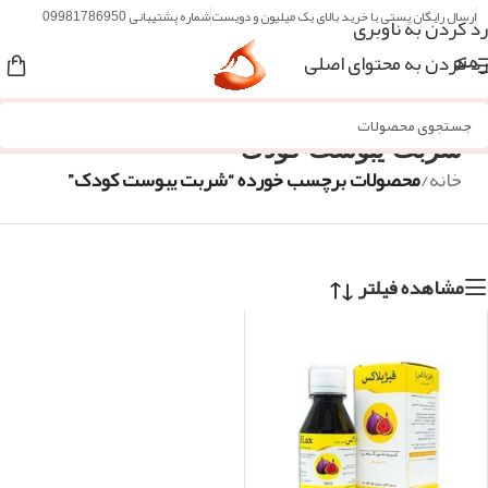
ارسال رایگان پستی با خرید بالای یک میلیون و دویست
شماره پشتیبانی 09981786950
رد کردن به ناوبری
رد کردن به محتوای اصلی
منو
شربت یبوست کودک
خانه
/
محصولات برچسب خورده “شربت یبوست کودک”
مشاهده فیلتر