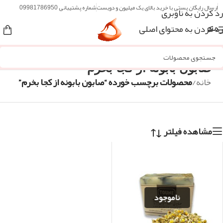
ارسال رایگان پستی با خرید بالای یک میلیون و دویست
شماره پشتیبانی 09981786950
رد کردن به ناوبری
رد کردن به محتوای اصلی
منو
صابون بابونه از کجا بخرم
خانه
/
محصولات برچسب خورده “صابون بابونه از کجا بخرم”
مشاهده فیلتر