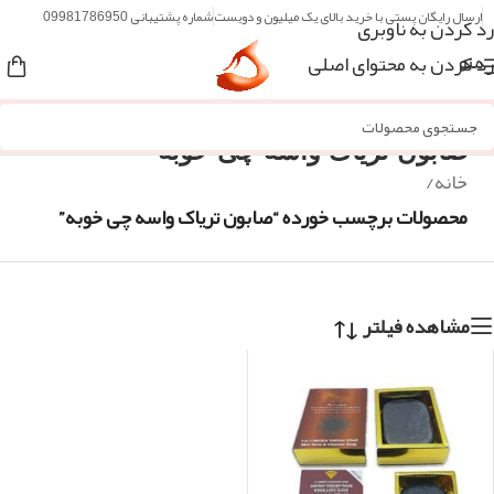
ارسال رایگان پستی با خرید بالای یک میلیون و دویست
شماره پشتیبانی 09981786950
رد کردن به ناوبری
رد کردن به محتوای اصلی
منو
صابون تریاک واسه چی خوبه
خانه
/
محصولات برچسب خورده “صابون تریاک واسه چی خوبه”
مشاهده فیلتر