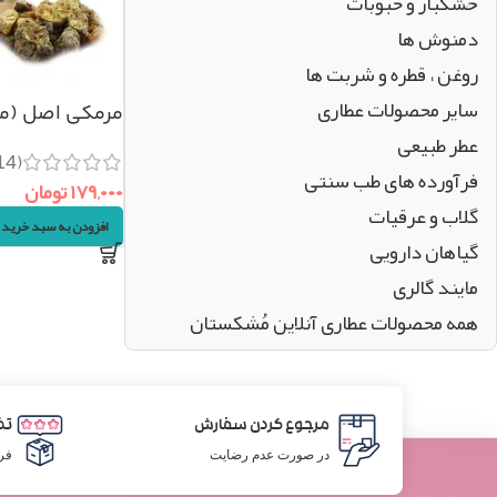
خشکبار و حبوبات
دمنوش ها
روغن ، قطره و شربت ها
سایر محصولات عطاری
مرمکی اصل (موم 
عطر طبیعی
(14)
فرآورده های طب سنتی
۱۷۹,۰۰۰
تومان
گلاب و عرقیات
افزودن به سبد خرید
گیاهان دارویی
مایند گالری
همه محصولات عطاری آنلاین مُشکستان
مرجوع کردن سفارش
تض
در صورت عدم رضایت
فر