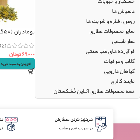
خشکبار و حبوبات
دمنوش ها
روغن ، قطره و شربت ها
سایر محصولات عطاری
بومادران (۵۰گرم)
عطر طبیعی
(2)
فرآورده های طب سنتی
۶۹,۰۰۰
تومان
گلاب و عرقیات
افزودن به سبد خرید
گیاهان دارویی
مایند گالری
همه محصولات عطاری آنلاین مُشکستان
مرجوع کردن سفارش
تض
در صورت عدم رضایت
فر