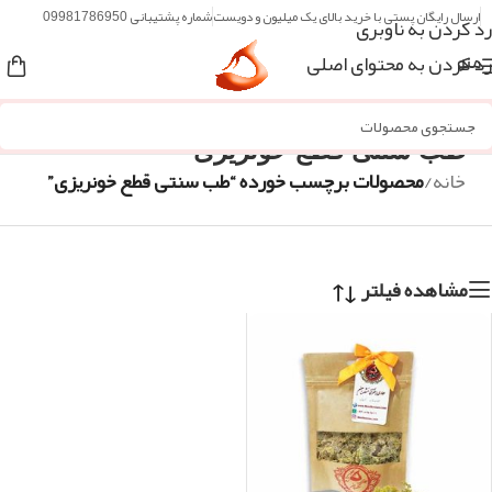
ارسال رایگان پستی با خرید بالای یک میلیون و دویست
شماره پشتیبانی 09981786950
رد کردن به ناوبری
رد کردن به محتوای اصلی
منو
طب سنتی قطع خونریزی
خانه
/
محصولات برچسب خورده “طب سنتی قطع خونریزی”
مشاهده فیلتر