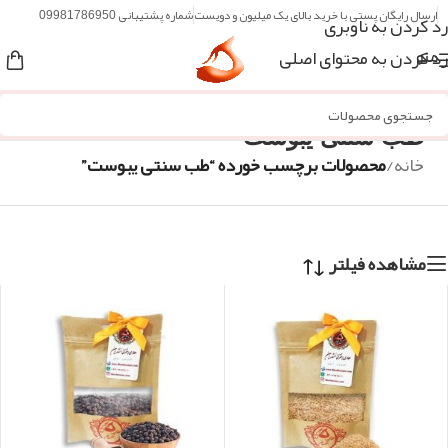
ارسال رایگان پستی با خرید بالای یک میلیون و دویست
شماره پشتیبانی 09981786950
رد کردن به ناوبری
رد کردن به محتوای اصلی
منو
طب سنتی یبوست
خانه
/
محصولات برچسب خورده “طب سنتی یبوست”
مشاهده فیلتر