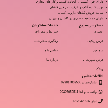
دارای جواز کسب از اتحادیه کسب و کار های مجازی
تولید کننده گلاب و عرقیات در فین کاشان
سایت فروش گیاهان دارویی کمیاب
دارای دو شعبه حضوری در کاشان و تهران
دسترسی سریع
خدمات مشتریان
عطاری
شرایط و مقررات
قرص ریلایف
رهگیری سفارشات
سمنقور
تماس با ما
قرص سورنجان
درباره ما
وبلاگ
اطلاعات تماس
پیامک/تماس 09981786950
واتساپ و ایتا 09307959511
انبار 02128428537