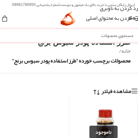
ارسال رایگان پستی با خرید بالای یک میلیون و دویست
شماره پشتیبانی 09981786950
رد کردن به ناوبری
رد کردن به محتوای اصلی
منو
طرز استفاده پودر سبوس برنج
خانه
/
محصولات برچسب خورده “طرز استفاده پودر سبوس برنج”
مشاهده فیلتر