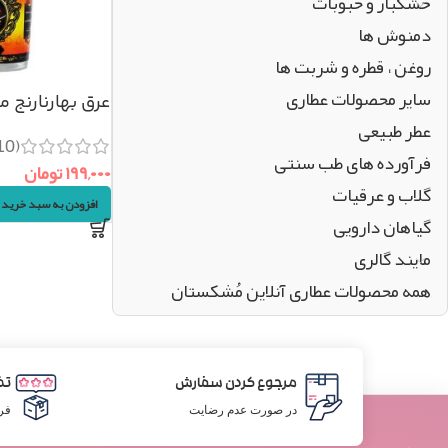
خشکبار و حبوبات
دمنوش ها
روغن ، قطره و شربت ها
سایر محصولات عطاری
عرق بهارنارنج م
عطر طبیعی
(1000cc)
(10)
فرآورده های طب سنتی
۱۹۹,۰۰۰
تومان
گلاب و عرقیات
افزودن به سبد خرید
گیاهان دارویی
مایند گالری
همه محصولات عطاری آنلاین مُشکستان
مرجوع کردن سفارش
تض
در صورت عدم رضایت
فر