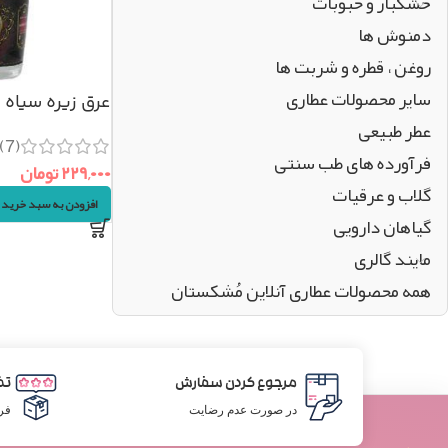
خشکبار و حبوبات
دمنوش ها
روغن ، قطره و شربت ها
سایر محصولات عطاری
عرق زیره سیاه سنتی
عطر طبیعی
(7)
فرآورده های طب سنتی
۲۲۹,۰۰۰
تومان
گلاب و عرقیات
افزودن به سبد خرید
گیاهان دارویی
مایند گالری
همه محصولات عطاری آنلاین مُشکستان
مرجوع کردن سفارش
تض
در صورت عدم رضایت
فر